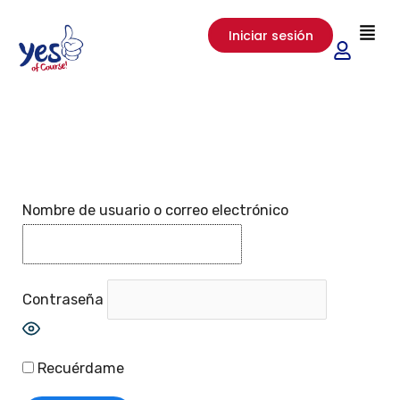
Ir
Men
Iniciar sesión
al
contenido
Nombre de usuario o correo electrónico
Contraseña
Show Password
Recuérdame