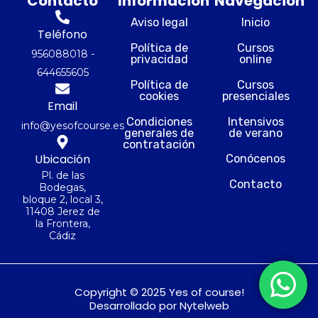
Contacto
Información
Navegación
e
t
t
k
b
a
u
e
Aviso legal
Inicio
o
g
b
d
Teléfono
o
r
e
i
Política de
Cursos
956088018 -
privacidad
online
k
a
n
644655605
m
Política de
Cursos
cookies
presenciales
Email
Condiciones
Intensivos
info@yesofcourse.es
generales de
de verano
contratación
Ubicación
Conócenos
Pl. de las
Contacto
Bodegas,
bloque 2, local 3,
11408 Jerez de
la Frontera,
Cádiz
Copyright © 2025 Yes of course!
Desarrollado por Nytelweb