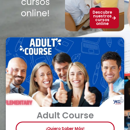
cursos
online!
Descubre
nuestros
cursos
online
Adult Course
¡Quiero Saber Más!