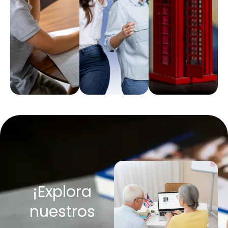
Ir al
Ir al
Ir al
curso
curso
curso
¡Explora
nuestros