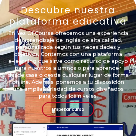
Descubre nuestra
plataforma educativa
En Yes Of Course ofrecemos una experiencia
de aprendizaje de inglés de alta calidad,
personalizada según tus necesidades y
objetivos. Contamos con una plataforma
e-learning que sirve como recurso de apoyo
para nuestros alumnos o para aprender
desde casa o desde cualquier lugar de forma
online. Además, ponemos a tu disposición
una amplia variedad de cursos diseñados
para todos los niveles.
Empezar curso