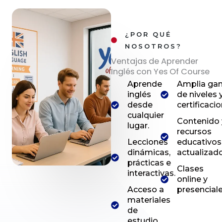
¿POR QUÉ
NOSOTROS?
Ventajas de Aprender
Inglés con Yes Of Course
Aprende
Amplia ga
inglés
de niveles 
desde
certificacio
cualquier
Contenido 
lugar.
recursos
Lecciones
educativos
dinámicas,
actualizado
prácticas e
Clases
interactivas.
online y
Acceso a
presenciale
materiales
de
estudio.