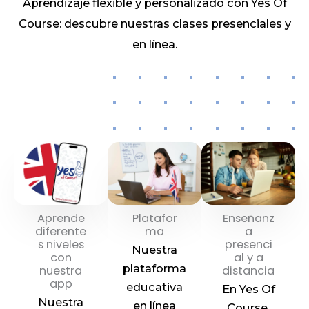
Aprendizaje flexible y personalizado con Yes Of
Course: descubre nuestras clases presenciales y
en línea.
Aprende
Platafor
Enseñanz
diferente
ma
a
s niveles
presenci
Nuestra
con
al y a
plataforma
nuestra
distancia
app
educativa
En Yes Of
Nuestra
en línea
Course,