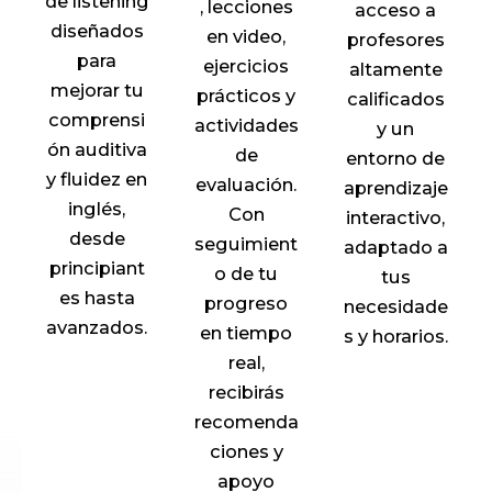
de listening
, lecciones
acceso a
diseñados
en video,
profesores
para
ejercicios
altamente
mejorar tu
prácticos y
calificados
comprensi
actividades
y un
ón auditiva
de
entorno de
y fluidez en
evaluación.
aprendizaje
inglés,
Con
interactivo,
desde
seguimient
adaptado a
principiant
o de tu
tus
es hasta
progreso
necesidade
avanzados.
en tiempo
s y horarios.
real,
recibirás
recomenda
ciones y
apoyo