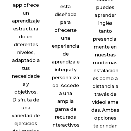
app ofrece
está
puedes
un
diseñada
aprender
aprendizaje
para
inglés
estructura
ofrecerte
tanto
do en
una
presencial
diferentes
experiencia
mente en
niveles,
de
nuestras
adaptado a
aprendizaje
modernas
tus
integral y
instalacion
necesidade
personaliza
es como a
s y
da. Accede
distancia a
objetivos.
a una
través de
Disfruta de
amplia
videollama
una
gama de
das. Ambas
variedad de
recursos
opciones
ejercicios
interactivos
te brindan