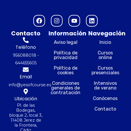
F
I
Y
L
a
n
o
i
c
s
u
n
Contacto
Información
Navegación
e
t
t
k
b
a
u
e
Aviso legal
Inicio
o
g
b
d
Teléfono
o
r
e
i
Política de
Cursos
956088018 -
privacidad
online
k
a
n
644655605
m
Política de
Cursos
cookies
presenciales
Email
Condiciones
Intensivos
info@yesofcourse.es
generales de
de verano
contratación
Ubicación
Conócenos
Pl. de las
Contacto
Bodegas,
bloque 2, local 3,
11408 Jerez de
la Frontera,
Cádiz