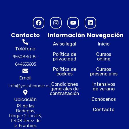
F
I
Y
L
a
n
o
i
c
s
u
n
Contacto
Información
Navegación
e
t
t
k
b
a
u
e
Aviso legal
Inicio
o
g
b
d
Teléfono
o
r
e
i
Política de
Cursos
956088018 -
privacidad
online
k
a
n
644655605
m
Política de
Cursos
cookies
presenciales
Email
Condiciones
Intensivos
info@yesofcourse.es
generales de
de verano
contratación
Ubicación
Conócenos
Pl. de las
Contacto
Bodegas,
bloque 2, local 3,
11408 Jerez de
la Frontera,