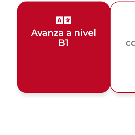
Avanza a nivel
B1
c
Domina las estructuras
intermedias con 22 unidades
E
graduadas y práctica continua
desa
para ganar solidez y fluidez.
p