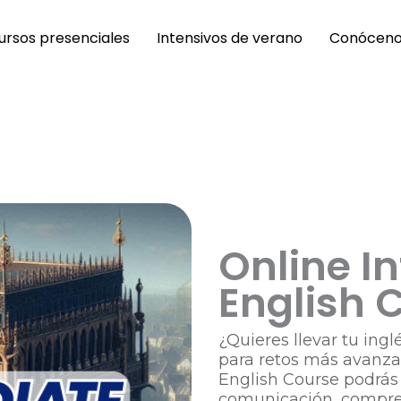
ursos presenciales
Intensivos de verano
Conócen
Online I
English 
¿Quieres llevar tu ingl
para retos más avanza
English Course podrás 
comunicación, compren