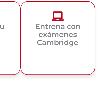
tu
Entrena con
exámenes
Cambridge
ir con
ia y
Pon a prueba tu nivel con 4
simulacros completos y llega
preparado al examen oficial.