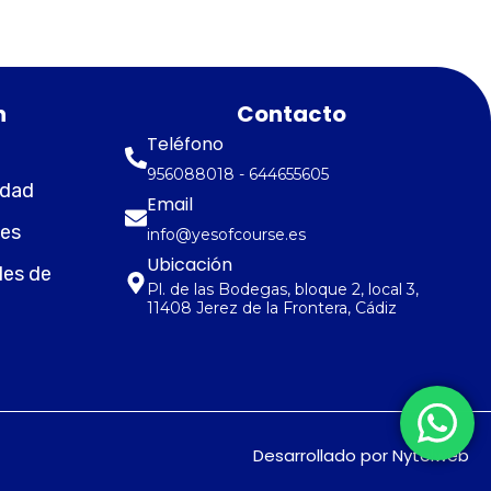
n
Contacto
Teléfono
956088018 - 644655605
idad
Email
ies
info@yesofcourse.es
Ubicación
les de
Pl. de las Bodegas, bloque 2, local 3,
11408 Jerez de la Frontera, Cádiz
Desarrollado por Nytelweb