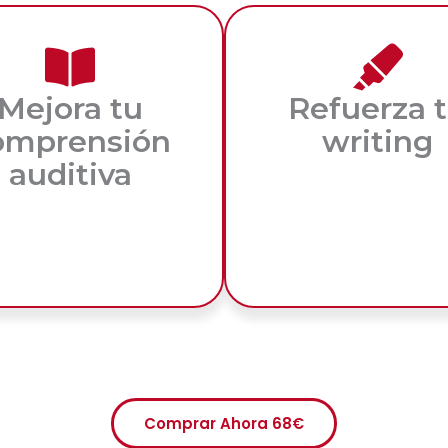
Mejora tu
Refuerza 
omprensión
writing
auditiva
Tareas guiadas para escrib
más precisión, coherenc
nfréntate a audios más
naturalidad.
fiantes, con transcript y
autocorrección para
rogresar sin perderte.
Comprar Ahora 68€