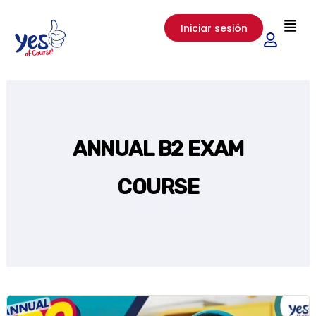
Ir
Men
Iniciar sesión
al
contenido
ANNUAL B2 EXAM
COURSE