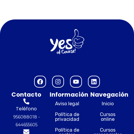
F
I
Y
L
a
n
o
i
c
s
u
n
Contacto
Información
Navegación
e
t
t
k
b
a
u
e
Aviso legal
Inicio
o
g
b
d
Teléfono
o
r
e
i
Política de
Cursos
956088018 -
privacidad
online
k
a
n
644655605
m
Política de
Cursos