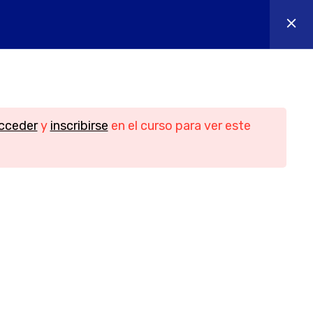
os
Contacto
Iniciar sesión
n
Contacto
cceder
y
inscribirse
en el curso para ver este
Teléfono
956088018 - 644655605
idad
Email
ies
info@yesofcourse.es
Ubicación
les de
Pl. de las Bodegas, bloque 2, local 3,
11408 Jerez de la Frontera, Cádiz