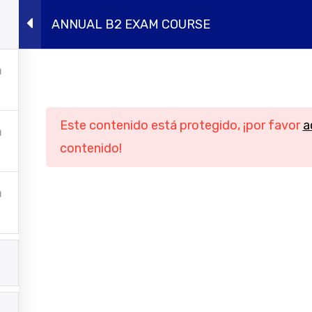
ANNUAL B2 EXAM COURSE
ursos presenciales
Intensivos de verano
Conócen
Navegación
Informació
Este contenido está protegido, ¡por favor
a
Inicio
Aviso legal
contenido!
Cursos online
Política de privac
ursos presenciales
Política de cook
tensivos de verano
Condiciones genera
contratación
Conócenos
Contacto