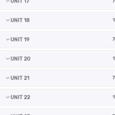
UNIT 17
7
m
Copyright © 2025 Yes of course!
UNIT 18
1
UNIT 19
7
UNIT 20
1
UNIT 21
7
UNIT 22
1