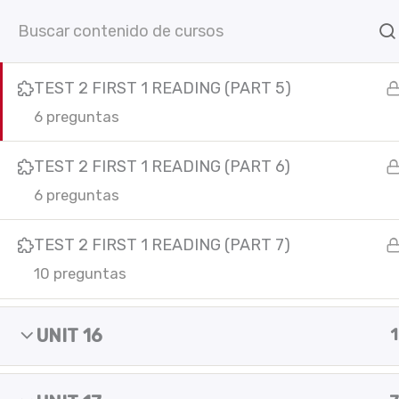
TEST 2 FIRST 1 READING (PART 4)
Ir
Inicio
Cursos online
C
6 preguntas
al
contenido
TEST 2 FIRST 1 READING (PART 5)
6 preguntas
TEST 2 FIRST 1 READING (PART 6)
6 preguntas
TEST 2 FIRST 1 READING (PART 7)
C
F
I
Y
L
10 preguntas
In
a
n
o
i
c
s
u
n
e
t
t
k
UNIT 16
1
b
a
u
e
o
g
b
d
o
r
e
i
k
a
n