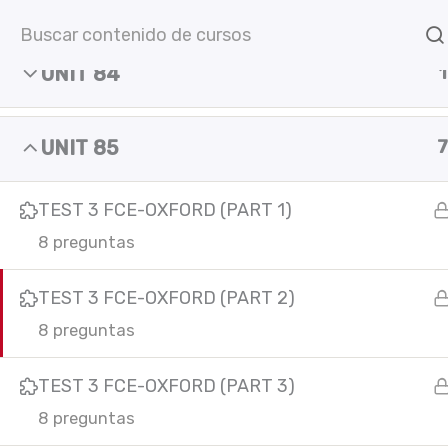
Ir
Inicio
Cursos online
C
al
UNIT 84
1
contenido
UNIT 85
7
TEST 3 FCE-OXFORD (PART 1)
8 preguntas
C
TEST 3 FCE-OXFORD (PART 2)
F
I
Y
L
In
a
n
o
i
8 preguntas
c
s
u
n
e
t
t
k
b
a
u
e
TEST 3 FCE-OXFORD (PART 3)
o
g
b
d
o
r
e
i
8 preguntas
k
a
n