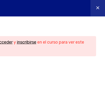
os
Contacto
Iniciar sesión
n
Contacto
cceder
y
inscribirse
en el curso para ver este
Teléfono
956088018 - 644655605
idad
Email
ies
info@yesofcourse.es
Ubicación
les de
Pl. de las Bodegas, bloque 2, local 3,
11408 Jerez de la Frontera, Cádiz