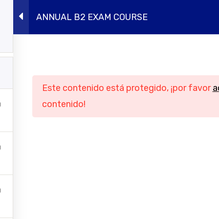
ANNUAL B2 EXAM COURSE
ursos presenciales
Intensivos de verano
Conócen
Navegación
Informació
Este contenido está protegido, ¡por favor
a
Inicio
Aviso legal
contenido!
Cursos online
Política de privac
ursos presenciales
Política de cook
tensivos de verano
Condiciones genera
contratación
Conócenos
Contacto