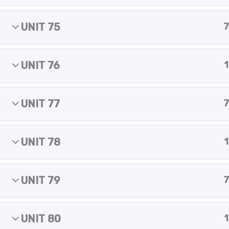
m
Copyright © 2025 Yes of course!
UNIT 75
7
UNIT 76
1
UNIT 77
7
UNIT 78
1
UNIT 79
7
UNIT 80
1