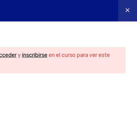
os
Contacto
Iniciar sesión
n
Contacto
cceder
y
inscribirse
en el curso para ver este
Teléfono
956088018 - 644655605
idad
Email
ies
info@yesofcourse.es
Ubicación
les de
Pl. de las Bodegas, bloque 2, local 3,
11408 Jerez de la Frontera, Cádiz