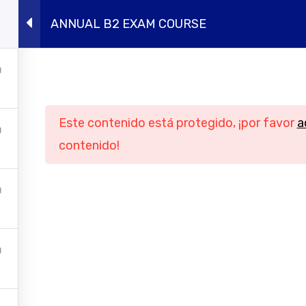
ANNUAL B2 EXAM COURSE
ursos presenciales
Intensivos de verano
Conócen
Navegación
Informació
Este contenido está protegido, ¡por favor
a
Inicio
Aviso legal
contenido!
Cursos online
Política de privac
ursos presenciales
Política de cook
tensivos de verano
Condiciones genera
contratación
Conócenos
Contacto