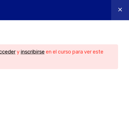
os
Contacto
Iniciar sesión
n
Contacto
cceder
y
inscribirse
en el curso para ver este
Teléfono
956088018 - 644655605
idad
Email
ies
info@yesofcourse.es
Ubicación
les de
Pl. de las Bodegas, bloque 2, local 3,
11408 Jerez de la Frontera, Cádiz