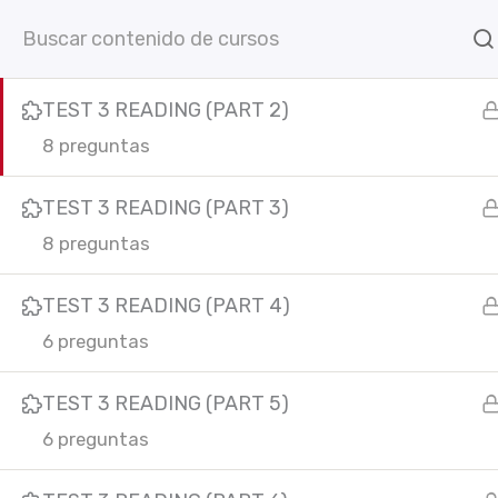
TEST 3 READING (PART 1)
Ir
Inicio
Cursos online
C
8 preguntas
al
contenido
TEST 3 READING (PART 2)
8 preguntas
TEST 3 READING (PART 3)
8 preguntas
TEST 3 READING (PART 4)
C
F
I
Y
L
6 preguntas
In
a
n
o
i
c
s
u
n
e
t
t
k
TEST 3 READING (PART 5)
b
a
u
e
6 preguntas
o
g
b
d
o
r
e
i
k
a
n