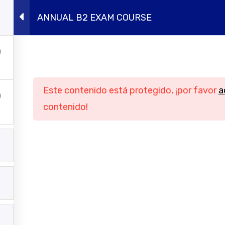
ANNUAL B2 EXAM COURSE
ursos presenciales
Intensivos de verano
Conócen
Navegación
Informació
Este contenido está protegido, ¡por favor
a
Inicio
Aviso legal
contenido!
Cursos online
Política de privac
ursos presenciales
Política de cook
tensivos de verano
Condiciones genera
contratación
Conócenos
Contacto