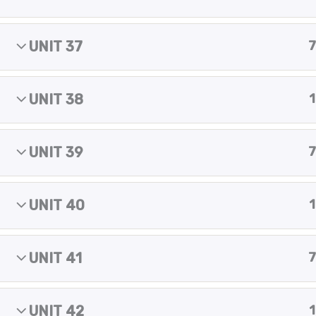
m
Copyright © 2025 Yes of course!
UNIT 37
7
UNIT 38
1
UNIT 39
7
UNIT 40
1
UNIT 41
7
UNIT 42
1