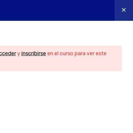
os
Contacto
Iniciar sesión
n
Contacto
cceder
y
inscribirse
en el curso para ver este
Teléfono
956088018 - 644655605
idad
Email
ies
info@yesofcourse.es
Ubicación
les de
Pl. de las Bodegas, bloque 2, local 3,
11408 Jerez de la Frontera, Cádiz