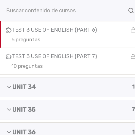
TEST 3 USE OF ENGLISH (PART 5)
Ir
Inicio
Cursos online
C
6 preguntas
al
contenido
TEST 3 USE OF ENGLISH (PART 6)
6 preguntas
TEST 3 USE OF ENGLISH (PART 7)
10 preguntas
C
UNIT 34
1
F
I
Y
L
In
a
n
o
i
c
s
u
n
e
t
t
k
UNIT 35
7
b
a
u
e
o
g
b
d
o
r
e
i
UNIT 36
1
k
a
n