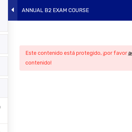
ANNUAL B2 EXAM COURSE
ursos presenciales
Intensivos de verano
Conócen
Navegación
Informació
Este contenido está protegido, ¡por favor
a
Inicio
Aviso legal
contenido!
Cursos online
Política de privac
ursos presenciales
Política de cook
tensivos de verano
Condiciones genera
contratación
Conócenos
Contacto