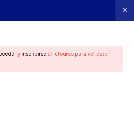
os
Contacto
Iniciar sesión
n
Contacto
cceder
y
inscribirse
en el curso para ver este
Teléfono
956088018 - 644655605
idad
Email
ies
info@yesofcourse.es
Ubicación
les de
Pl. de las Bodegas, bloque 2, local 3,
11408 Jerez de la Frontera, Cádiz