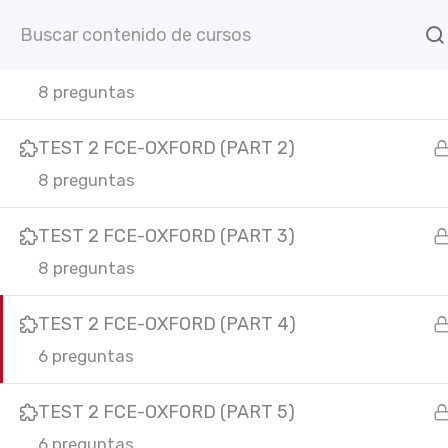
Ir
Inicio
Cursos online
C
al
TEST 2 FCE-OXFORD (PART 1)
contenido
8 preguntas
TEST 2 FCE-OXFORD (PART 2)
8 preguntas
TEST 2 FCE-OXFORD (PART 3)
8 preguntas
C
F
I
Y
L
In
a
n
o
i
TEST 2 FCE-OXFORD (PART 4)
c
s
u
n
6 preguntas
e
t
t
k
b
a
u
e
o
g
b
d
TEST 2 FCE-OXFORD (PART 5)
o
r
e
i
k
a
n
6 preguntas