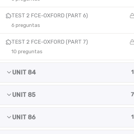
m
Copyright © 2025 Yes of course!
TEST 2 FCE-OXFORD (PART 6)
6 preguntas
TEST 2 FCE-OXFORD (PART 7)
10 preguntas
UNIT 84
1
UNIT 85
7
UNIT 86
1