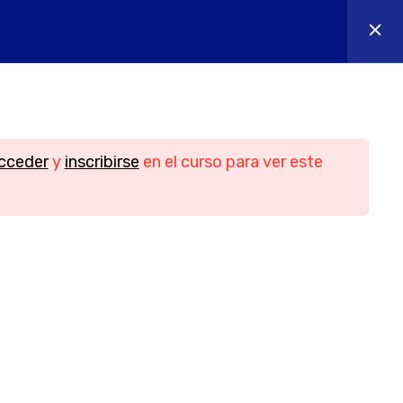
os
Contacto
Iniciar sesión
n
Contacto
cceder
y
inscribirse
en el curso para ver este
Teléfono
956088018 - 644655605
idad
Email
ies
info@yesofcourse.es
Ubicación
les de
Pl. de las Bodegas, bloque 2, local 3,
11408 Jerez de la Frontera, Cádiz