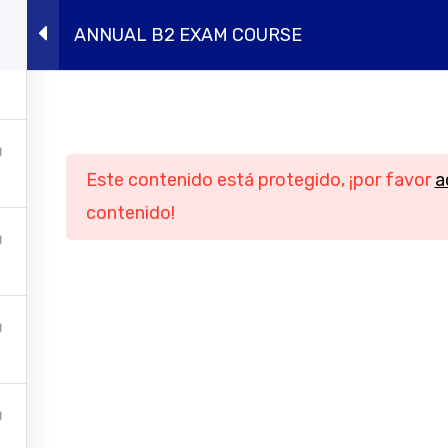
ANNUAL B2 EXAM COURSE
ursos presenciales
Intensivos de verano
Conócen
Navegación
Informació
Este contenido está protegido, ¡por favor
a
Inicio
Aviso legal
contenido!
Cursos online
Política de privac
ursos presenciales
Política de cook
tensivos de verano
Condiciones genera
contratación
Conócenos
Contacto