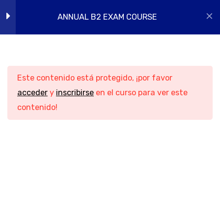
Ir
3)
Men
ANNUAL B2 EXAM COURSE
Iniciar sesión
al
8 preguntas
contenido
TEST 5 ESSENTIALS (PART
4)
6 preguntas
Este contenido está protegido, ¡por favor
acceder
y
inscribirse
en el curso para ver este
TEST 5 ESSENTIALS (PART
contenido!
5)
6 preguntas
F
I
Y
L
TEST 5 ESSENTIALS (PART
a
n
o
i
c
s
u
n
6)
Contacto
Información
Navegación
e
t
t
k
6 preguntas
b
a
u
e
Aviso legal
Inicio
o
g
b
d
Teléfono
o
r
e
i
Política de
Cursos
TEST 5 ESSENTIALS (PART
956088018 -
privacidad
online