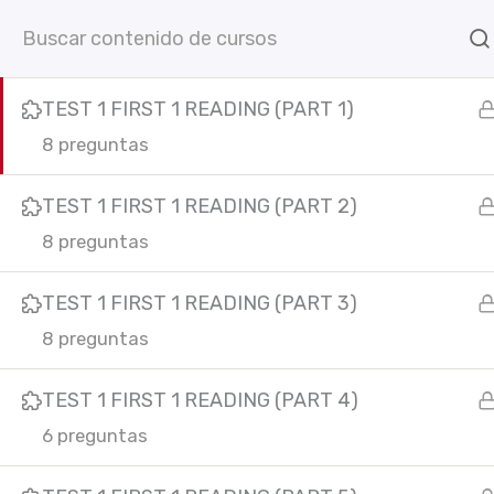
Ir
UNIT 13
7
Inicio
Cursos online
C
al
contenido
TEST 1 FIRST 1 READING (PART 1)
8 preguntas
TEST 1 FIRST 1 READING (PART 2)
8 preguntas
TEST 1 FIRST 1 READING (PART 3)
C
F
I
Y
L
8 preguntas
In
a
n
o
i
c
s
u
n
e
t
t
k
TEST 1 FIRST 1 READING (PART 4)
b
a
u
e
6 preguntas
o
g
b
d
o
r
e
i
k
a
n