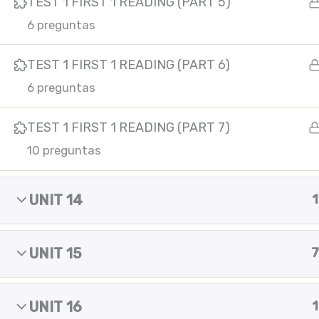
TEST 1 FIRST 1 READING (PART 5)
m
Copyright © 2025 Yes of course!
6 preguntas
TEST 1 FIRST 1 READING (PART 6)
6 preguntas
TEST 1 FIRST 1 READING (PART 7)
10 preguntas
UNIT 14
1
UNIT 15
7
UNIT 16
1