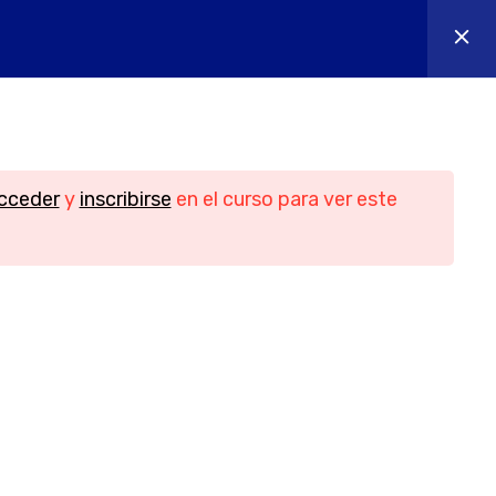
os
Contacto
Iniciar sesión
n
Contacto
cceder
y
inscribirse
en el curso para ver este
Teléfono
956088018 - 644655605
idad
Email
ies
info@yesofcourse.es
Ubicación
les de
Pl. de las Bodegas, bloque 2, local 3,
11408 Jerez de la Frontera, Cádiz