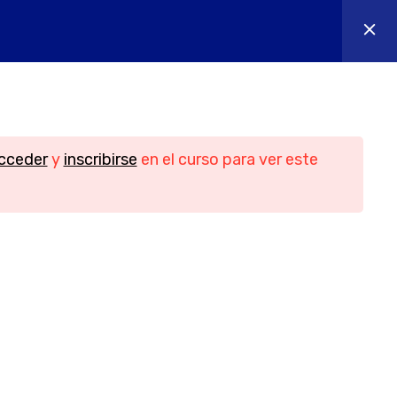
os
Contacto
Iniciar sesión
n
Contacto
cceder
y
inscribirse
en el curso para ver este
Teléfono
956088018 - 644655605
idad
Email
ies
info@yesofcourse.es
Ubicación
les de
Pl. de las Bodegas, bloque 2, local 3,
11408 Jerez de la Frontera, Cádiz