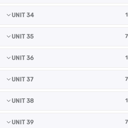
m
Copyright © 2025 Yes of course!
UNIT 34
1
UNIT 35
7
UNIT 36
1
UNIT 37
7
UNIT 38
1
UNIT 39
7