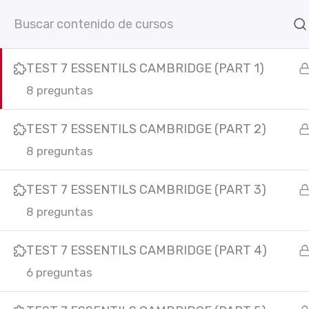
Ir
UNIT 77
7
Inicio
Cursos online
C
al
contenido
TEST 7 ESSENTILS CAMBRIDGE (PART 1)
8 preguntas
TEST 7 ESSENTILS CAMBRIDGE (PART 2)
8 preguntas
TEST 7 ESSENTILS CAMBRIDGE (PART 3)
C
F
I
Y
L
8 preguntas
In
a
n
o
i
c
s
u
n
e
t
t
k
TEST 7 ESSENTILS CAMBRIDGE (PART 4)
b
a
u
e
6 preguntas
o
g
b
d
o
r
e
i
k
a
n