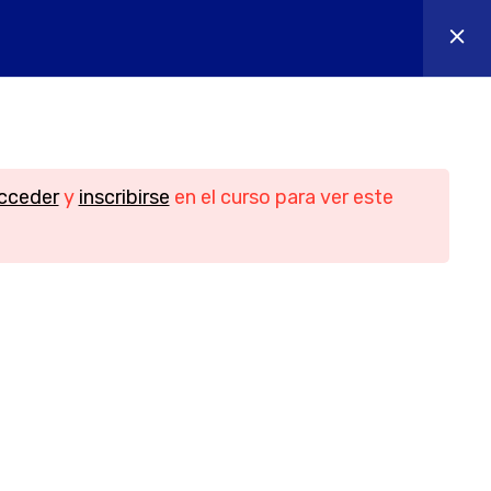
os
Contacto
Iniciar sesión
n
Contacto
cceder
y
inscribirse
en el curso para ver este
Teléfono
956088018 - 644655605
idad
Email
ies
info@yesofcourse.es
Ubicación
les de
Pl. de las Bodegas, bloque 2, local 3,
11408 Jerez de la Frontera, Cádiz