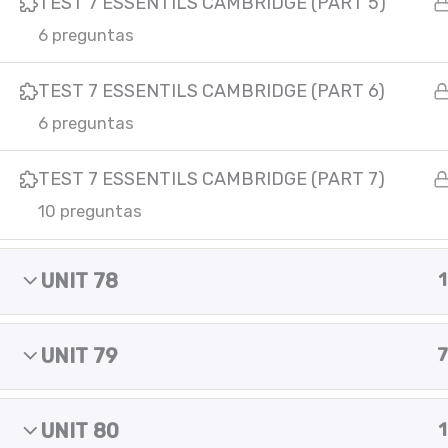
TEST 7 ESSENTILS CAMBRIDGE (PART 5)
m
Copyright © 2025 Yes of course!
6 preguntas
TEST 7 ESSENTILS CAMBRIDGE (PART 6)
6 preguntas
TEST 7 ESSENTILS CAMBRIDGE (PART 7)
10 preguntas
UNIT 78
1
UNIT 79
7
UNIT 80
1