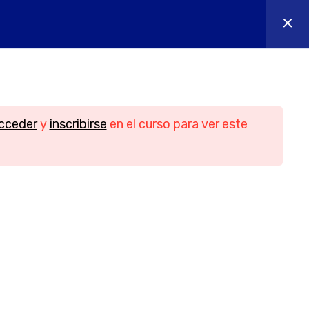
os
Contacto
Iniciar sesión
n
Contacto
cceder
y
inscribirse
en el curso para ver este
Teléfono
956088018 - 644655605
idad
Email
ies
info@yesofcourse.es
Ubicación
les de
Pl. de las Bodegas, bloque 2, local 3,
11408 Jerez de la Frontera, Cádiz