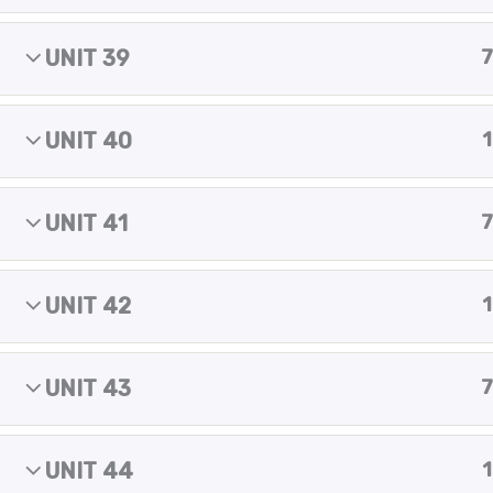
m
Copyright © 2025 Yes of course!
UNIT 39
7
UNIT 40
1
UNIT 41
7
UNIT 42
1
UNIT 43
7
UNIT 44
1