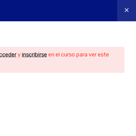
os
Contacto
Iniciar sesión
n
Contacto
cceder
y
inscribirse
en el curso para ver este
Teléfono
956088018 - 644655605
idad
Email
ies
info@yesofcourse.es
Ubicación
les de
Pl. de las Bodegas, bloque 2, local 3,
11408 Jerez de la Frontera, Cádiz