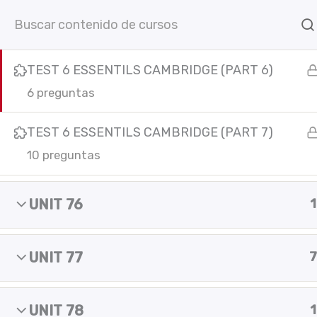
TEST 6 ESSENTILS CAMBRIDGE (PART 5)
Ir
Inicio
Cursos online
C
6 preguntas
al
contenido
TEST 6 ESSENTILS CAMBRIDGE (PART 6)
6 preguntas
TEST 6 ESSENTILS CAMBRIDGE (PART 7)
10 preguntas
C
UNIT 76
1
F
I
Y
L
In
a
n
o
i
c
s
u
n
e
t
t
k
UNIT 77
7
b
a
u
e
o
g
b
d
o
r
e
i
UNIT 78
1
k
a
n