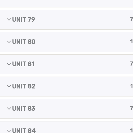
m
Copyright © 2025 Yes of course!
UNIT 79
7
UNIT 80
1
UNIT 81
7
UNIT 82
1
UNIT 83
7
UNIT 84
1