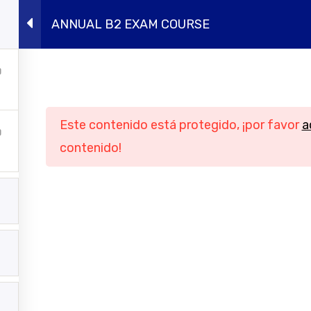
ANNUAL B2 EXAM COURSE
ursos presenciales
Intensivos de verano
Conócen
Navegación
Informació
Este contenido está protegido, ¡por favor
a
Inicio
Aviso legal
contenido!
Cursos online
Política de privac
ursos presenciales
Política de cook
tensivos de verano
Condiciones genera
contratación
Conócenos
Contacto